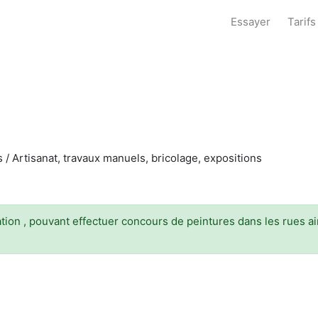
Essayer
Tarifs
es / Artisanat, travaux manuels, bricolage, expositions
ation , pouvant effectuer concours de peintures dans les rues ai