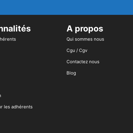
nnalités
A propos
dhérents
Qui sommes nous
Cgu / Cgv
Contactez nous
Blog
n
ur les adhérents