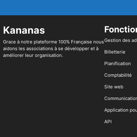
Kananas
Fonctio
Gestion des a
Grace à notre plateforme 100% Française nous
aidons les associations à se développer et à
Billetterie
améliorer leur organisation.
Planification
Comptabilité
Site web
Communicatio
Application po
API