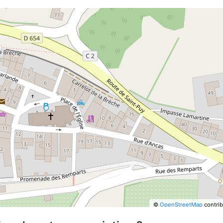
©
OpenStreetMap
contrib