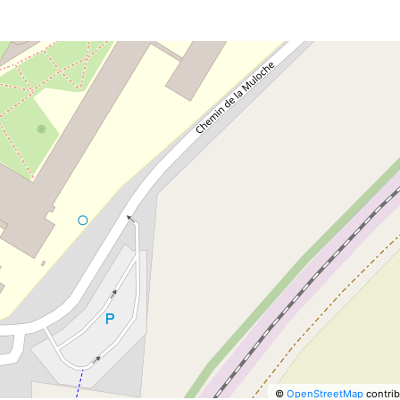
©
OpenStreetMap
contrib