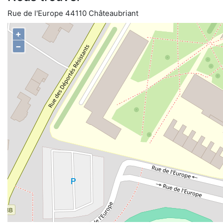
Rue de l'Europe 44110 Châteaubriant
+
−