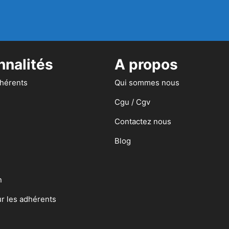
nnalités
A propos
dhérents
Qui sommes nous
Cgu / Cgv
Contactez nous
Blog
n
ur les adhérents