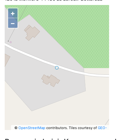
+
−
©
OpenStreetMap
contributors.
Tiles courtesy of
GEO-
6