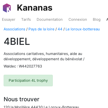
Kananas
Essayer
Tarifs
Documentation
Connexion
Blog
Associations
/
Pays de la loire
/
44
/
Le loroux-bottereau
4BIEL
Associations caritatives, humanitaires, aide au
développement, développement du bénévolat /
Waldec : W442027763
Participation 4L trophy
Nous trouver
120 la Morillère 44430 Le Loroux-Bottereau