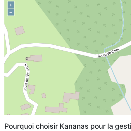
+
−
Pourquoi choisir Kananas pour la gest