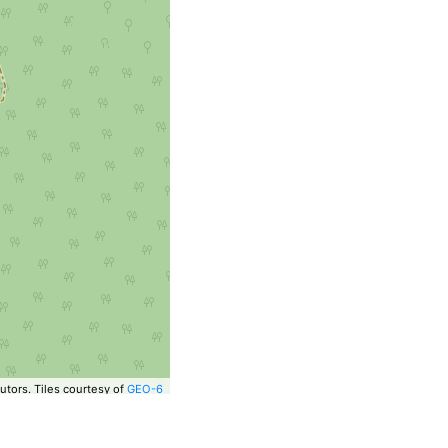
utors.
Tiles courtesy of
GEO-6