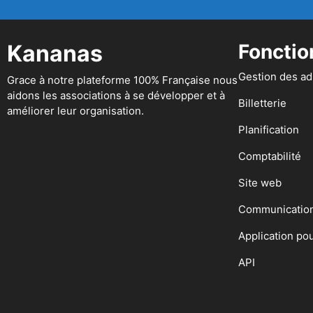
Kananas
Fonctio
Gestion des a
Grace à notre plateforme 100% Française nous
aidons les associations à se développer et à
Billetterie
améliorer leur organisation.
Planification
Comptabilité
Site web
Communicatio
Application po
API