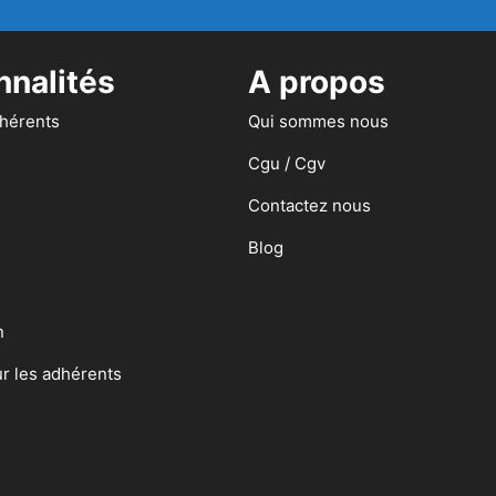
nnalités
A propos
dhérents
Qui sommes nous
Cgu / Cgv
Contactez nous
Blog
n
ur les adhérents