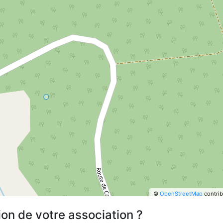
©
OpenStreetMap
contrib
ion de votre association ?