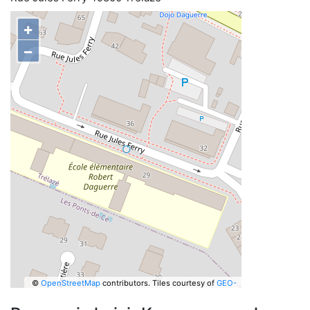
+
−
©
OpenStreetMap
contributors.
Tiles courtesy of
GEO-
6