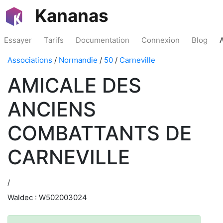
Kananas
Essayer
Tarifs
Documentation
Connexion
Blog
Associations
/
Normandie
/
50
/
Carneville
AMICALE DES
ANCIENS
COMBATTANTS DE
CARNEVILLE
/
Waldec : W502003024