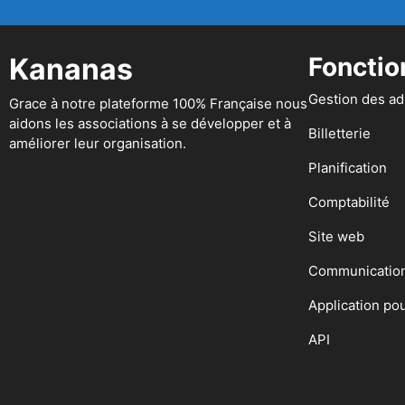
Kananas
Fonctio
Gestion des a
Grace à notre plateforme 100% Française nous
aidons les associations à se développer et à
Billetterie
améliorer leur organisation.
Planification
Comptabilité
Site web
Communicatio
Application po
API