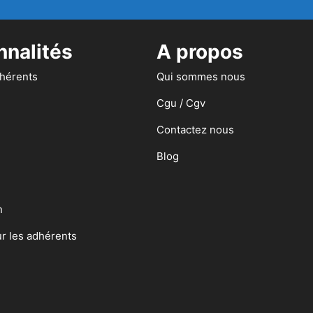
nnalités
A propos
dhérents
Qui sommes nous
Cgu / Cgv
Contactez nous
Blog
n
ur les adhérents