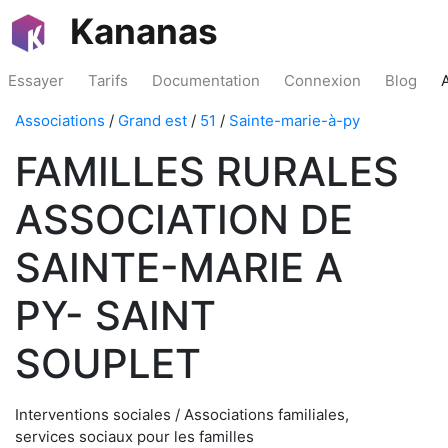
Kananas
Essayer
Tarifs
Documentation
Connexion
Blog
Associations
/
Grand est
/
51
/
Sainte-marie-à-py
FAMILLES RURALES
ASSOCIATION DE
SAINTE-MARIE A
PY- SAINT
SOUPLET
Interventions sociales / Associations familiales,
services sociaux pour les familles