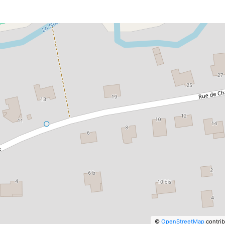
©
OpenStreetMap
contrib