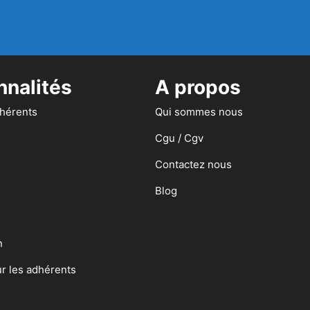
nnalités
A propos
dhérents
Qui sommes nous
Cgu / Cgv
Contactez nous
Blog
n
ur les adhérents