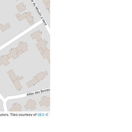
utors.
Tiles courtesy of
GEO-6