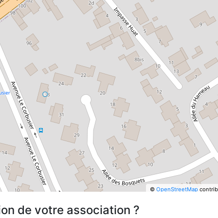
©
OpenStreetMap
contrib
ion de votre association ?