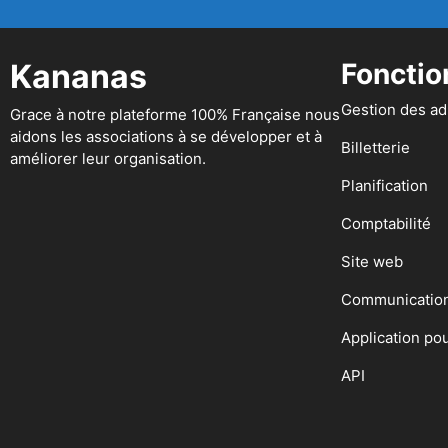
Kananas
Fonctio
Gestion des a
Grace à notre plateforme 100% Française nous
aidons les associations à se développer et à
Billetterie
améliorer leur organisation.
Planification
Comptabilité
Site web
Communicatio
Application po
API