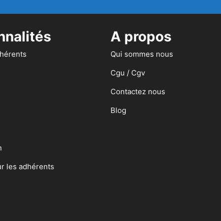
nnalités
A propos
dhérents
Qui sommes nous
Cgu / Cgv
Contactez nous
Blog
n
ur les adhérents