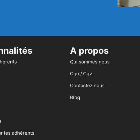
nnalités
A propos
dhérents
Qui sommes nous
Cgu / Cgv
Contactez nous
Blog
n
ur les adhérents