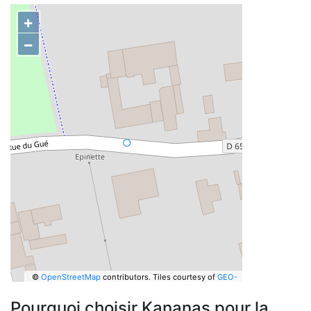
+
−
©
OpenStreetMap
contributors.
Tiles courtesy of
GEO-
6
Pourquoi choisir Kananas pour la