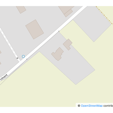
©
OpenStreetMap
contrib