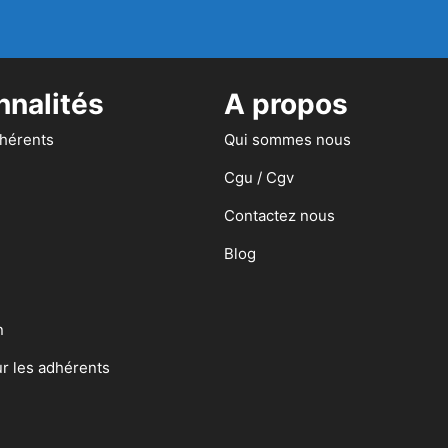
nnalités
A propos
dhérents
Qui sommes nous
Cgu / Cgv
Contactez nous
Blog
n
ur les adhérents