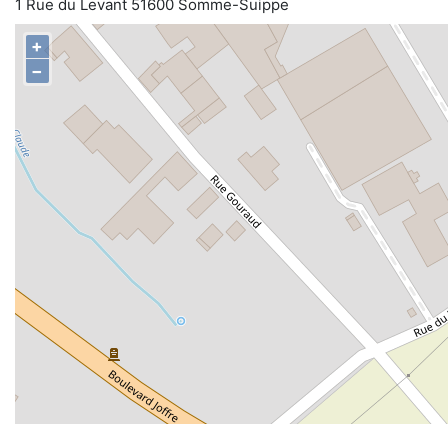
1 Rue du Levant 51600 Somme-Suippe
+
−