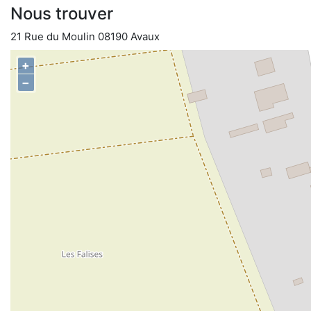
Nous trouver
21 Rue du Moulin 08190 Avaux
+
−