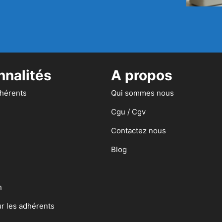
nnalités
A propos
dhérents
Qui sommes nous
Cgu / Cgv
Contactez nous
Blog
n
ur les adhérents