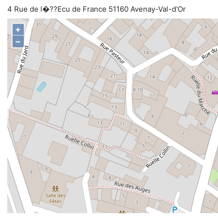
4 Rue de l�??Ecu de France 51160 Avenay-Val-d'Or
+
−