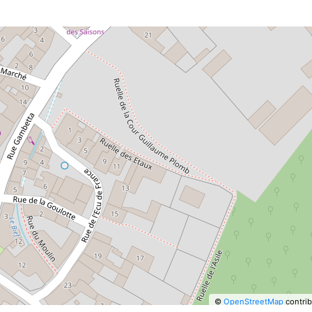
©
OpenStreetMap
contrib