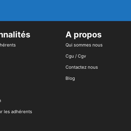
nnalités
A propos
dhérents
Qui sommes nous
Cgu / Cgv
Contactez nous
Blog
n
ur les adhérents