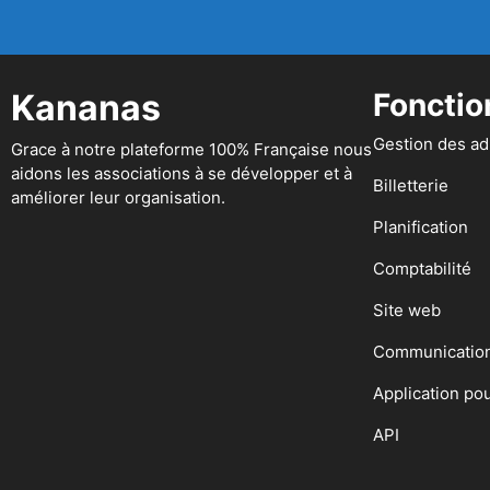
Kananas
Fonctio
Gestion des a
Grace à notre plateforme 100% Française nous
aidons les associations à se développer et à
Billetterie
améliorer leur organisation.
Planification
Comptabilité
Site web
Communicatio
Application po
API