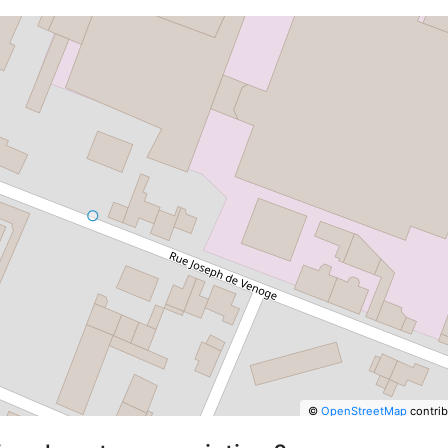
©
OpenStreetMap
contrib