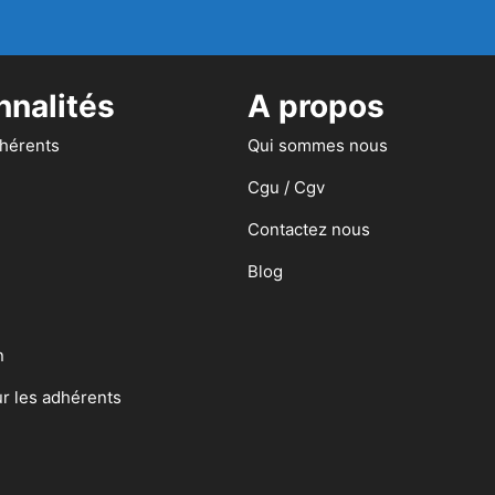
nnalités
A propos
dhérents
Qui sommes nous
Cgu / Cgv
Contactez nous
Blog
n
ur les adhérents