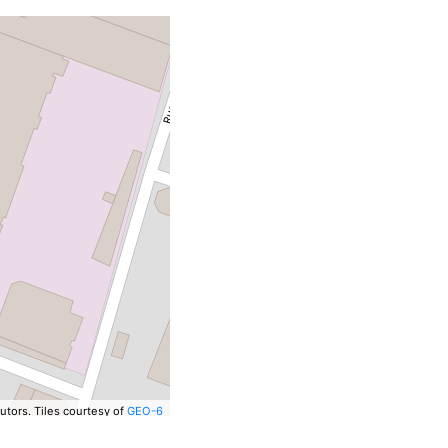
utors.
Tiles courtesy of
GEO-6