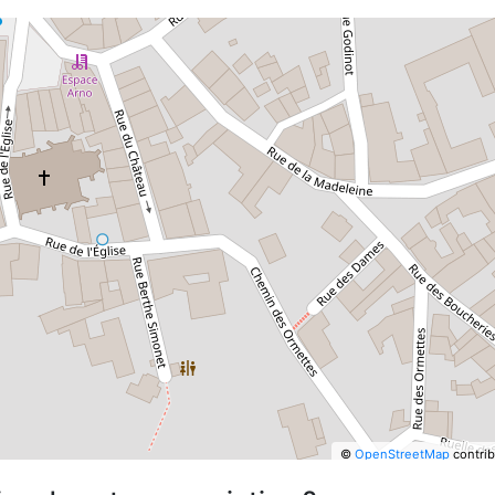
©
OpenStreetMap
contrib