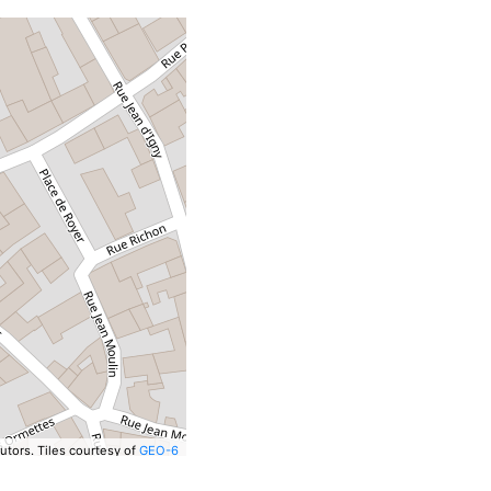
utors.
Tiles courtesy of
GEO-6