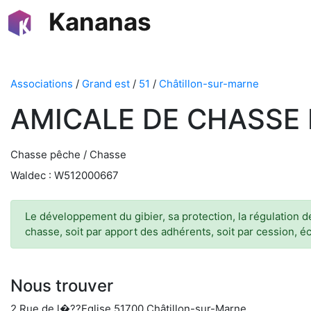
Kananas
Associations
/
Grand est
/
51
/
Châtillon-sur-marne
AMICALE DE CHASSE 
Chasse pêche / Chasse
Waldec : W512000667
Le développement du gibier, sa protection, la régulation de
chasse, soit par apport des adhérents, soit par cession, 
Nous trouver
2 Rue de l�??Eglise 51700 Châtillon-sur-Marne