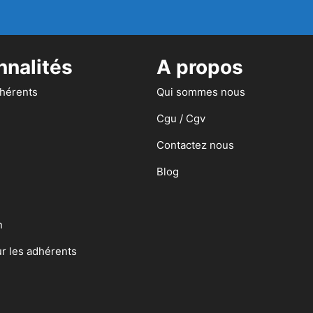
nnalités
A propos
dhérents
Qui sommes nous
Cgu / Cgv
Contactez nous
Blog
n
ur les adhérents