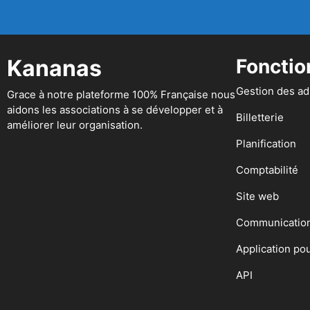
Kananas
Fonctio
Gestion des a
Grace à notre plateforme 100% Française nous
aidons les associations à se développer et à
Billetterie
améliorer leur organisation.
Planification
Comptabilité
Site web
Communicatio
Application po
API