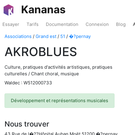
Kananas
Essayer
Tarifs
Documentation
Connexion
Blog
Associations
/
Grand est
/
51
/
�?pernay
AKROBLUES
Culture, pratiques d'activités artistiques, pratiques
culturelles / Chant choral, musique
Waldec : W512000733
Développement et représentations musicales
Nous trouver
43 Rue de l�??Hôpital Auban Moët 51200 �?pernay