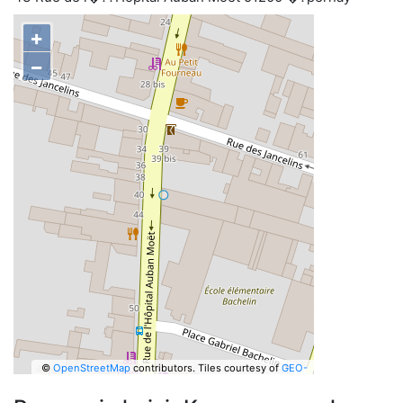
+
−
©
OpenStreetMap
contributors.
Tiles courtesy of
GEO-
6