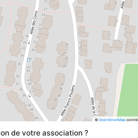
©
OpenStreetMap
contrib
ion de votre association ?