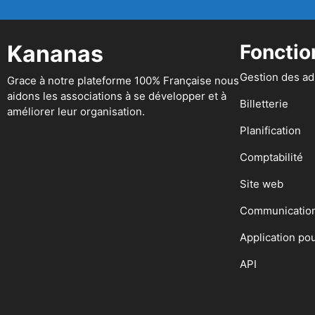
Kananas
Fonctio
Gestion des a
Grace à notre plateforme 100% Française nous
aidons les associations à se développer et à
Billetterie
améliorer leur organisation.
Planification
Comptabilité
Site web
Communicatio
Application po
API