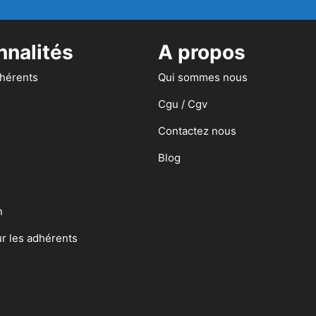
nnalités
A propos
dhérents
Qui sommes nous
Cgu / Cgv
Contactez nous
Blog
n
ur les adhérents