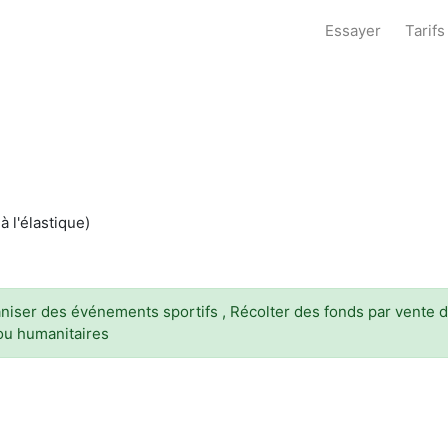
Essayer
Tarifs
à l'élastique)
niser des événements sportifs , Récolter des fonds par vente d'
/ou humanitaires