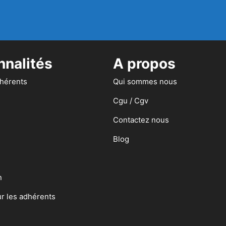
nnalités
A propos
dhérents
Qui sommes nous
Cgu / Cgv
Contactez nous
Blog
n
ur les adhérents