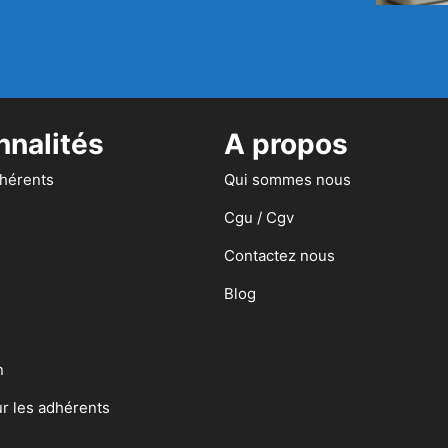
nnalités
A propos
dhérents
Qui sommes nous
Cgu / Cgv
Contactez nous
Blog
n
ur les adhérents