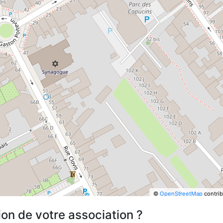
©
OpenStreetMap
contrib
ion de votre association ?