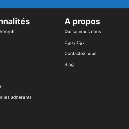
nnalités
A propos
dhérents
Qui sommes nous
Cgu / Cgv
Contactez nous
Blog
n
ur les adhérents