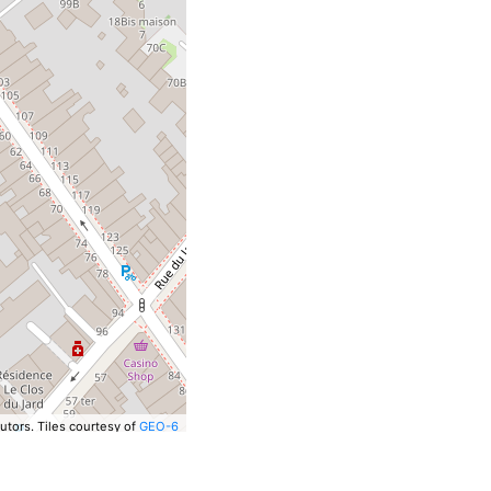
utors.
Tiles courtesy of
GEO-6