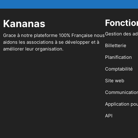
Kananas
Fonctio
Gestion des a
Grace à notre plateforme 100% Française nous
aidons les associations à se développer et à
Billetterie
améliorer leur organisation.
Planification
Comptabilité
Site web
Communicatio
Application po
API