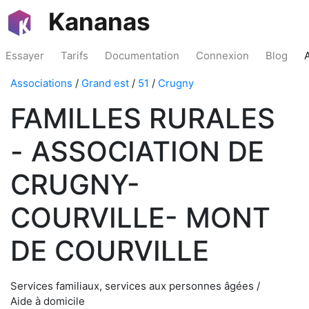
Kananas
Essayer
Tarifs
Documentation
Connexion
Blog
Associations
/
Grand est
/
51
/
Crugny
FAMILLES RURALES
- ASSOCIATION DE
CRUGNY-
COURVILLE- MONT
DE COURVILLE
Services familiaux, services aux personnes âgées /
Aide à domicile