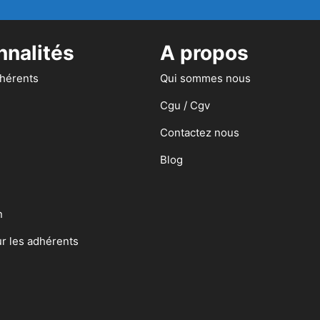
nnalités
A propos
dhérents
Qui sommes nous
Cgu / Cgv
Contactez nous
Blog
n
ur les adhérents