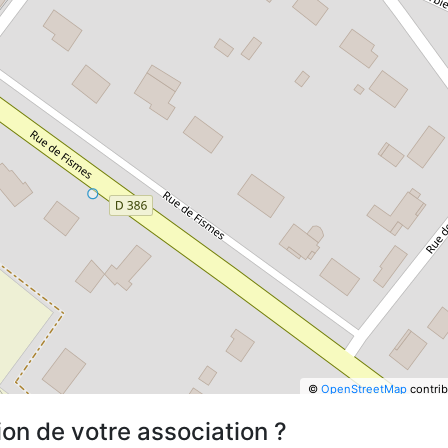
©
OpenStreetMap
contrib
ion de votre association ?