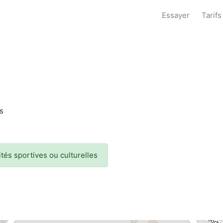
Essayer
Tarifs
es
vités sportives ou culturelles