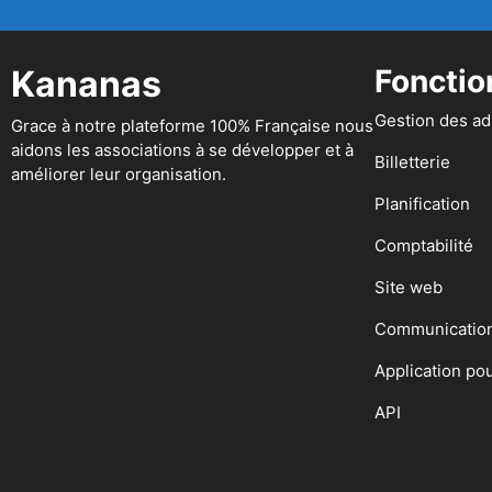
Kananas
Fonctio
Gestion des a
Grace à notre plateforme 100% Française nous
aidons les associations à se développer et à
Billetterie
améliorer leur organisation.
Planification
Comptabilité
Site web
Communicatio
Application po
API