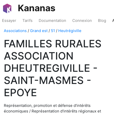
Kananas
Essayer
Tarifs
Documentation
Connexion
Blog
Associations
/
Grand est
/
51
/
Heutrégiville
FAMILLES RURALES
ASSOCIATION
DHEUTREGIVILLE -
SAINT-MASMES -
EPOYE
Représentation, promotion et défense d'intérêts
économiques / Représentation d'intérêts régionaux et