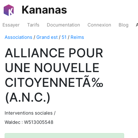
Kananas
Essayer
Tarifs
Documentation
Connexion
Blog
Associations
/
Grand est
/
51
/
Reims
ALLIANCE POUR
UNE NOUVELLE
CITOYENNETÃ‰
(A.N.C.)
Interventions sociales /
Waldec : W513005548