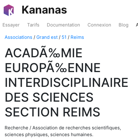
Kananas
Essayer
Tarifs
Documentation
Connexion
Blog
Associations
/
Grand est
/
51
/
Reims
ACADÃ‰MIE
EUROPÃ‰ENNE
INTERDISCIPLINAIRE
DES SCIENCES
SECTION REIMS
Recherche / Association de recherches scientifiques,
sciences physiques, sciences humaines.