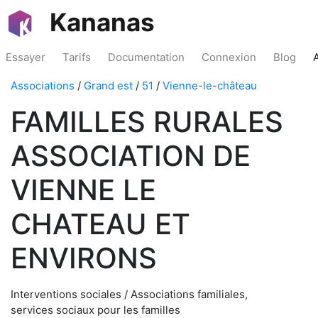
Kananas
Essayer
Tarifs
Documentation
Connexion
Blog
Associations
/
Grand est
/
51
/
Vienne-le-château
FAMILLES RURALES
ASSOCIATION DE
VIENNE LE
CHATEAU ET
ENVIRONS
Interventions sociales / Associations familiales,
services sociaux pour les familles