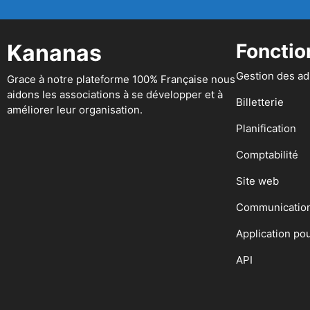
Kananas
Fonctio
Gestion des a
Grace à notre plateforme 100% Française nous
aidons les associations à se développer et à
Billetterie
améliorer leur organisation.
Planification
Comptabilité
Site web
Communicatio
Application po
API