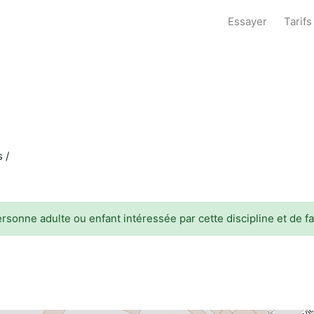
Essayer
Tarifs
 /
ersonne adulte ou enfant intéressée par cette discipline et de 