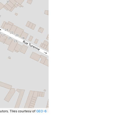
utors.
Tiles courtesy of
GEO-6