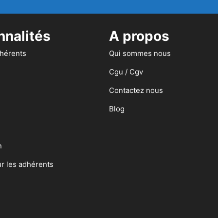
nnalités
A propos
dhérents
Qui sommes nous
Cgu / Cgv
Contactez nous
Blog
n
ur les adhérents