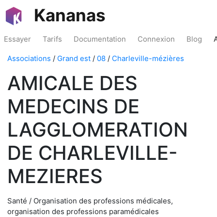
Kananas
Essayer
Tarifs
Documentation
Connexion
Blog
Associations
/
Grand est
/
08
/
Charleville-mézières
AMICALE DES
MEDECINS DE
LAGGLOMERATION
DE CHARLEVILLE-
MEZIERES
Santé / Organisation des professions médicales,
organisation des professions paramédicales