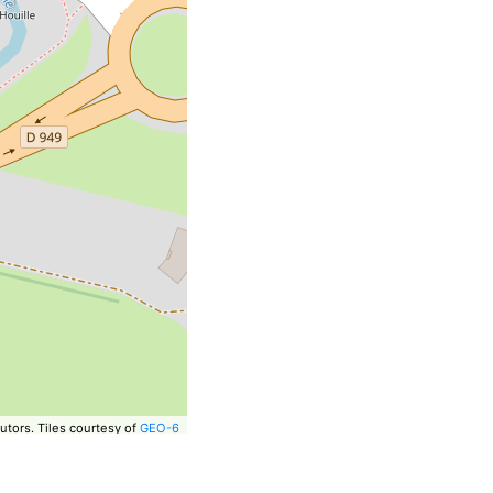
utors.
Tiles courtesy of
GEO-6