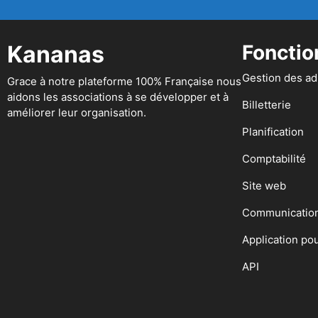
Kananas
Fonctio
Gestion des a
Grace à notre plateforme 100% Française nous
aidons les associations à se développer et à
Billetterie
améliorer leur organisation.
Planification
Comptabilité
Site web
Communicatio
Application po
API