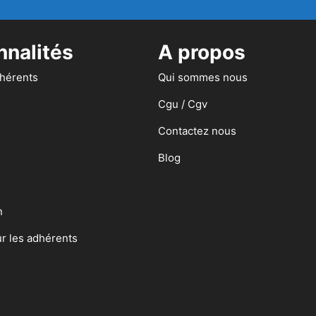
nnalités
A propos
dhérents
Qui sommes nous
Cgu / Cgv
Contactez nous
Blog
n
ur les adhérents