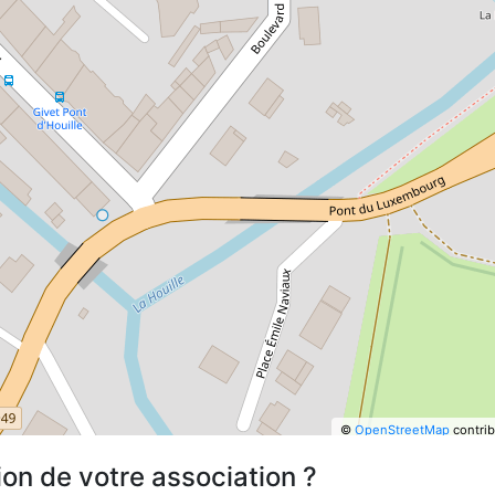
©
OpenStreetMap
contrib
ion de votre association ?