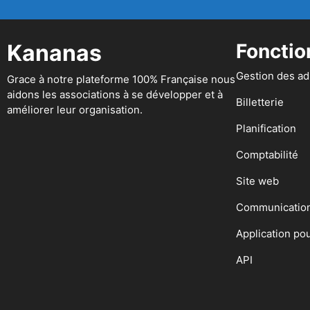
Kananas
Fonctio
Gestion des a
Grace à notre plateforme 100% Française nous
aidons les associations à se développer et à
Billetterie
améliorer leur organisation.
Planification
Comptabilité
Site web
Communicatio
Application po
API