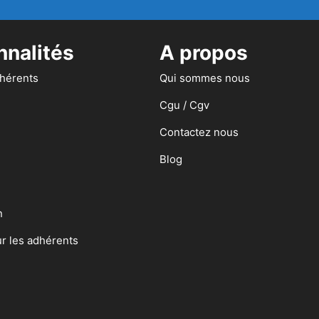
nnalités
A propos
dhérents
Qui sommes nous
Cgu / Cgv
Contactez nous
Blog
n
ur les adhérents