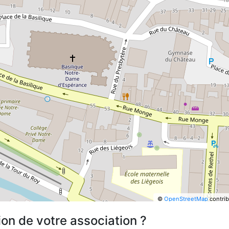
©
OpenStreetMap
contrib
ion de votre association ?