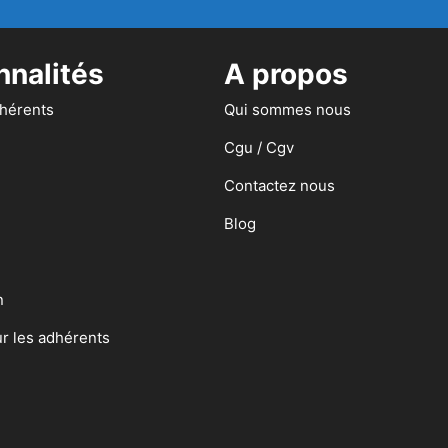
nnalités
A propos
dhérents
Qui sommes nous
Cgu / Cgv
Contactez nous
Blog
n
ur les adhérents