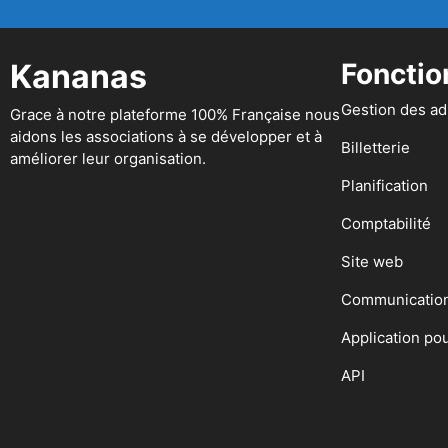
Kananas
Fonctio
Gestion des a
Grace à notre plateforme 100% Française nous
aidons les associations à se développer et à
Billetterie
améliorer leur organisation.
Planification
Comptabilité
Site web
Communicatio
Application po
API