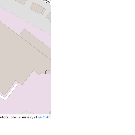
utors.
Tiles courtesy of
GEO-6