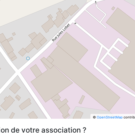
©
OpenStreetMap
contrib
ion de votre association ?