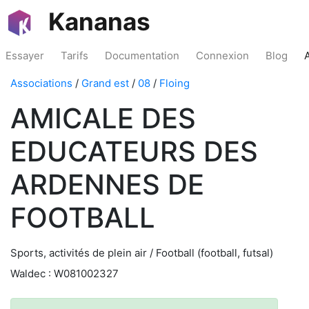
Kananas
Essayer
Tarifs
Documentation
Connexion
Blog
Associations
/
Grand est
/
08
/
Floing
AMICALE DES
EDUCATEURS DES
ARDENNES DE
FOOTBALL
Sports, activités de plein air / Football (football, futsal)
Waldec : W081002327