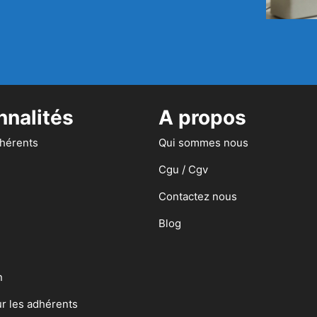
nnalités
A propos
dhérents
Qui sommes nous
Cgu / Cgv
Contactez nous
Blog
n
ur les adhérents