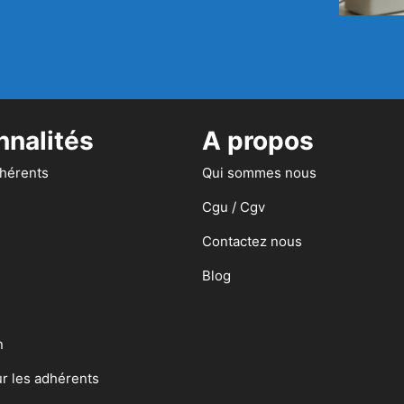
nnalités
A propos
dhérents
Qui sommes nous
Cgu / Cgv
Contactez nous
Blog
n
ur les adhérents