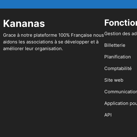
Kananas
Fonctio
Gestion des a
Grace à notre plateforme 100% Française nous
aidons les associations à se développer et à
Billetterie
améliorer leur organisation.
Planification
Comptabilité
Site web
Communicatio
Application po
API