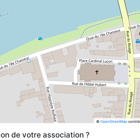
©
OpenStreetMap
contrib
ion de votre association ?