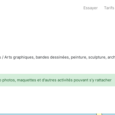
Essayer
Tarifs
les / Arts graphiques, bandes dessinées, peinture, sculpture, arc
o photos, maquettes et d'autres activités pouvant s'y rattacher