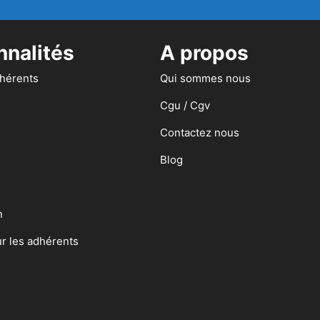
nnalités
A propos
dhérents
Qui sommes nous
Cgu / Cgv
Contactez nous
Blog
n
ur les adhérents