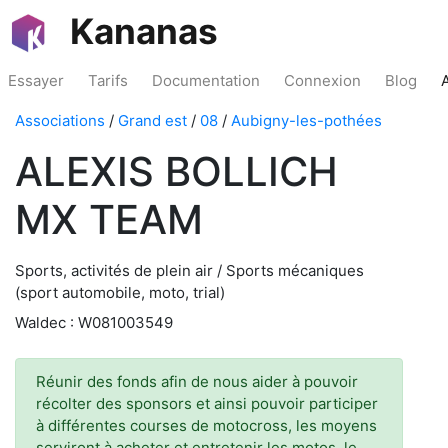
Kananas
Essayer
Tarifs
Documentation
Connexion
Blog
Associations
/
Grand est
/
08
/
Aubigny-les-pothées
ALEXIS BOLLICH
MX TEAM
Sports, activités de plein air / Sports mécaniques
(sport automobile, moto, trial)
Waldec : W081003549
Réunir des fonds afin de nous aider à pouvoir
récolter des sponsors et ainsi pouvoir participer
à différentes courses de motocross, les moyens
serviront à acheter et entretenir les motos, le