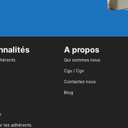
nnalités
A propos
dhérents
Qui sommes nous
Cgu / Cgv
Contactez nous
Blog
n
ur les adhérents