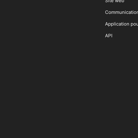
Site web
Communicatio
Application po
API