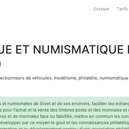
Essayer
Tarifs
UE ET NUMISMATIQUE 
)
ollectionneurs de véhicules, modélisme, philatélie, numismatique
es et numismates de Givet et de ses environs, faciliter les éch
s pour l'achat et la vente des timbres poste et des monnaies et
mbres et de monnaies faux ou falsifiés, mettre en commun les c
évelopper par ce moyen le gout et les connaissances philatéli
formation et au développement continu d'une association philat