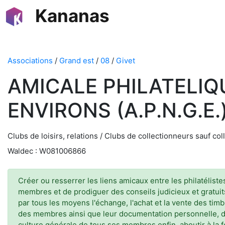
Kananas
Associations
/
Grand est
/
08
/
Givet
AMICALE PHILATELIQ
ENVIRONS (A.P.N.G.E.
Clubs de loisirs, relations / Clubs de collectionneurs sauf c
Waldec : W081006866
Créer ou resserrer les liens amicaux entre les philatélist
membres et de prodiguer des conseils judicieux et gratuit
par tous les moyens l'échange, l'achat et la vente des ti
des membres ainsi que leur documentation personnelle, d
culture générale de tous ses membres,enfin, aboutir à la 