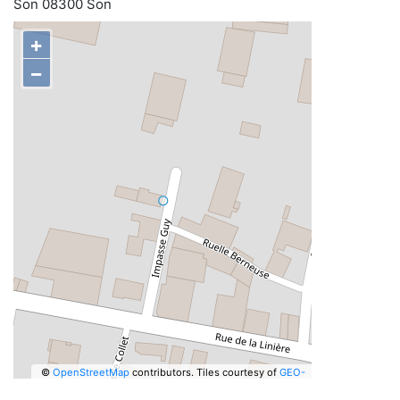
Son 08300 Son
+
−
©
OpenStreetMap
contributors.
Tiles courtesy of
GEO-
6