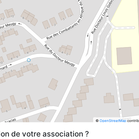
©
OpenStreetMap
contrib
ion de votre association ?