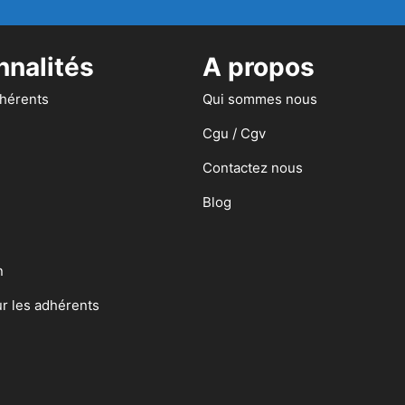
nnalités
A propos
dhérents
Qui sommes nous
Cgu / Cgv
Contactez nous
Blog
n
ur les adhérents