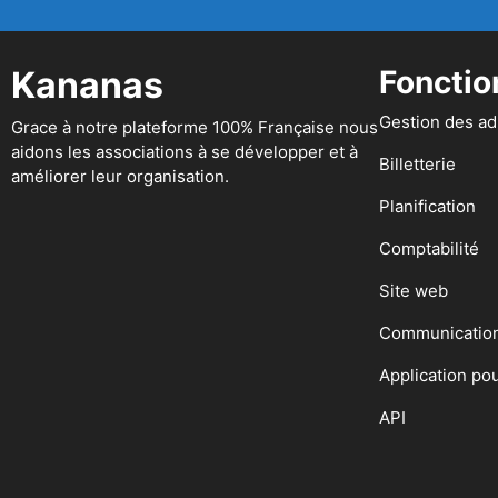
Kananas
Fonctio
Gestion des a
Grace à notre plateforme 100% Française nous
aidons les associations à se développer et à
Billetterie
améliorer leur organisation.
Planification
Comptabilité
Site web
Communicatio
Application po
API