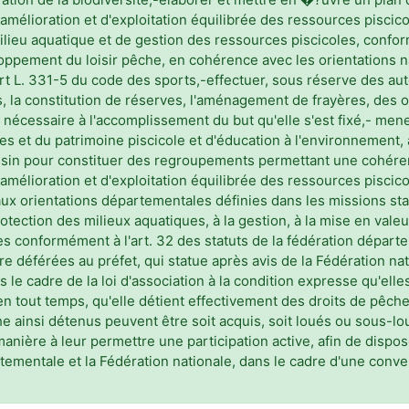
'amélioration et d'exploitation équilibrée des ressources piscico
ilieu aquatique et de gestion des ressources piscicoles, confo
oppement du loisir pêche, en cohérence avec les orientations 
rt L. 331-5 du code des sports,-effectuer, sous réserve des aut
es, la constitution de réserves, l'aménagement de frayères, des
 nécessaire à l'accomplissement du but qu'elle s'est fixé,- mene
s et du patrimoine piscicole et d'éducation à l'environnement, 
sin pour constituer des regroupements permettant une cohéren
'amélioration et d'exploitation équilibrée des ressources piscic
aux orientations départementales définies dans les missions sta
otection des milieux aquatiques, à la gestion, à la mise en valeu
 conformément à l'art. 32 des statuts de la fédération départem
re déférées au préfet, qui statue après avis de la Fédération nat
le cadre de la loi d'association à la condition expresse qu'elle
, en tout temps, qu'elle détient effectivement des droits de pêch
he ainsi détenus peuvent être soit acquis, soit loués ou sous-lou
manière à leur permettre une participation active, afin de dispo
ementale et la Fédération nationale, dans le cadre d'une convent