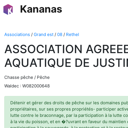
Kananas
Associations
/
Grand est
/
08
/
Rethel
ASSOCIATION AGREEE
AQUATIQUE DE JUSTI
Chasse pêche / Pêche
Waldec : W082000648
Détenir et gérer des droits de pêche sur les domaines publ
propriétaires, sur ses propres propriétés- participer activ
lutte contre le braconnage, par la participation à la lutte 
à la vie du poisson, et en �?uvrant en faveur du maintien d
participation à la sauvegarde, à la protection et à la rest