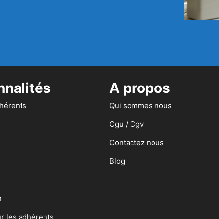
nnalités
A propos
dhérents
Qui sommes nous
Cgu / Cgv
Contactez nous
Blog
n
ur les adhérents