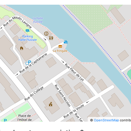
©
OpenStreetMap
contrib