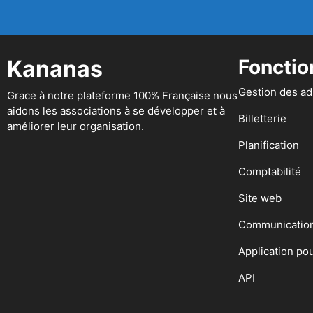
Kananas
Fonctio
Gestion des a
Grace à notre plateforme 100% Française nous
aidons les associations à se développer et à
Billetterie
améliorer leur organisation.
Planification
Comptabilité
Site web
Communicatio
Application po
API