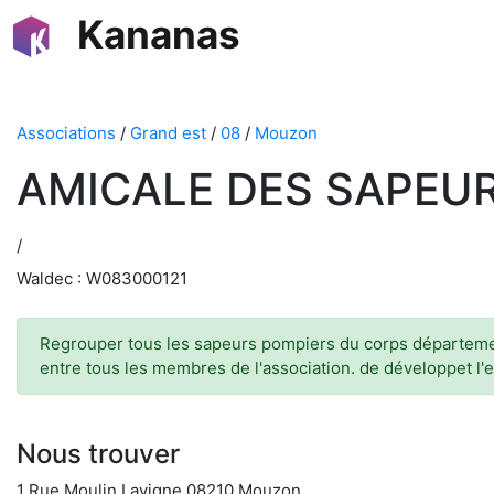
Kananas
Associations
/
Grand est
/
08
/
Mouzon
AMICALE DES SAPEU
/
Waldec : W083000121
Regrouper tous les sapeurs pompiers du corps départemen
entre tous les membres de l'association. de développet l'
Nous trouver
1 Rue Moulin Lavigne 08210 Mouzon