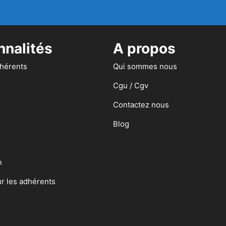
nnalités
A propos
dhérents
Qui sommes nous
Cgu / Cgv
Contactez nous
Blog
n
ur les adhérents