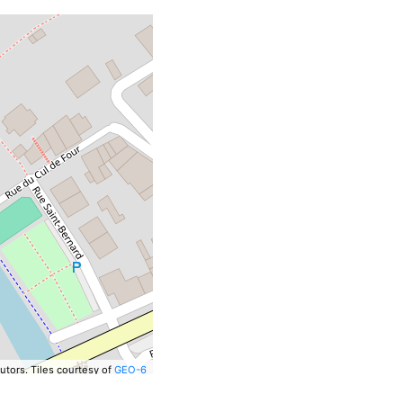
utors.
Tiles courtesy of
GEO-6