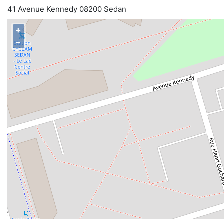
41 Avenue Kennedy 08200 Sedan
+
−