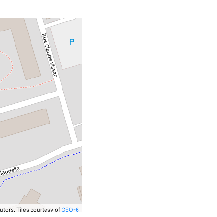
utors.
Tiles courtesy of
GEO-6