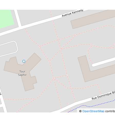
©
OpenStreetMap
contrib