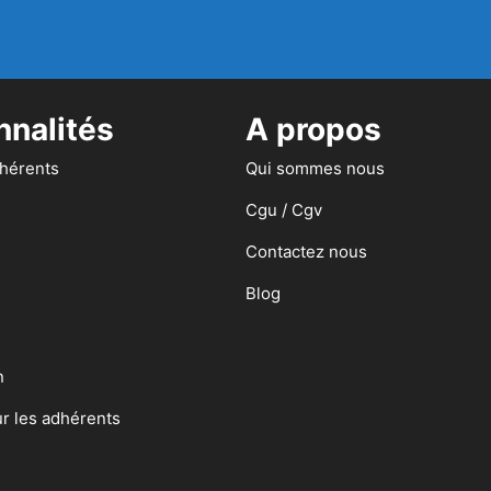
nnalités
A propos
dhérents
Qui sommes nous
Cgu / Cgv
Contactez nous
Blog
n
ur les adhérents