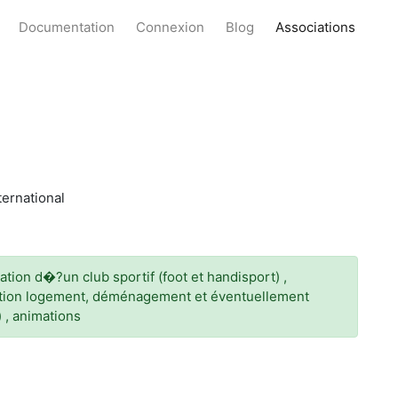
Documentation
Connexion
Blog
Associations
ternational
éation d�?un club sportif (foot et handisport) ,
llation logement, déménagement et éventuellement
) , animations