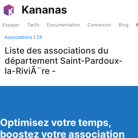
Kananas
Essayer
Tarifs
Documentation
Connexion
Blog
Associations
/
24
Liste des associations du
département Saint-Pardoux-
la-RiviÃ¨re -
Optimisez votre temps,
boostez votre association