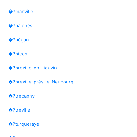
�?manville
�?paignes
�?pégard
�?pieds
�?preville-en-Lieuvin
�?preville-près-le-Neubourg
�?trépagny
�?tréville
�?turqueraye