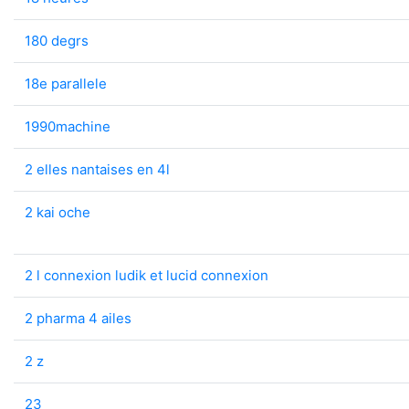
180 degrs
18e parallele
1990machine
2 elles nantaises en 4l
2 kai oche
2 l connexion ludik et lucid connexion
2 pharma 4 ailes
2 z
23