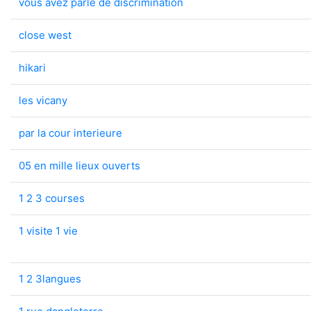
vous avez parle de discrimination
close west
hikari
les vicany
par la cour interieure
05 en mille lieux ouverts
1 2 3 courses
1 visite 1 vie
1 2 3langues