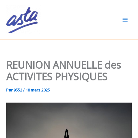
Aller
au
contenu
REUNION ANNUELLE des
ACTIVITES PHYSIQUES
Par
9552
/
18 mars 2025