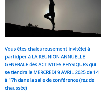
Vous êtes chaleureusement invité(e) à
participer à
LA REUNION ANNUELLE
GENERALE des ACTIVITES PHYSIQUES
qui
se tiendra le MERCREDI 9 AVRIL 2025 de 14
à 17h
dans la salle de conférence (rez de
chaussée)