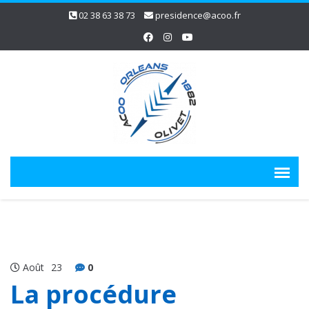
02 38 63 38 73
presidence@acoo.fr
Août
23
0
La procédure